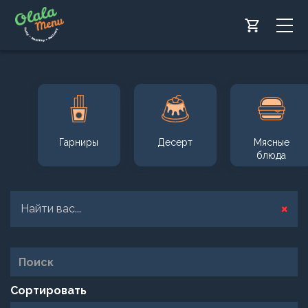
/index.php
Перейти
к
основному
Зака
содержанию
Olal
Гарниры
Десерт
Мясные
блюда
×
Статус
Найти вас...
Сортировать